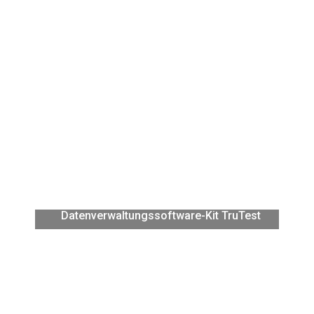
Tragbarer Gerätetester Fluke 6500-2 mit
Datenverwaltungssoftware-Kit TruTest