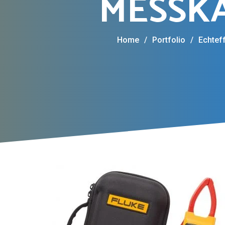
MESSKAT
Home
/
Portfolio
/
Echtef