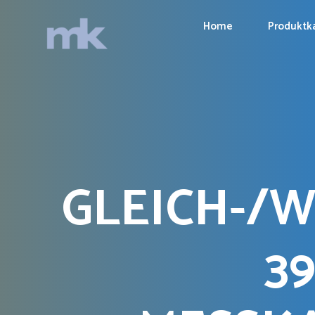
Home
Produktk
GLEICH-/
39