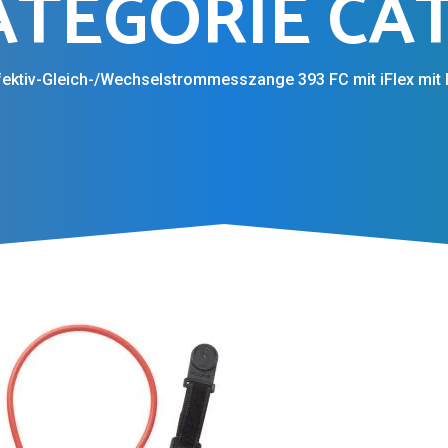
EGORIE CAT I
fektiv-Gleich-/Wechselstrommesszange 393 FC mit iFlex mit M