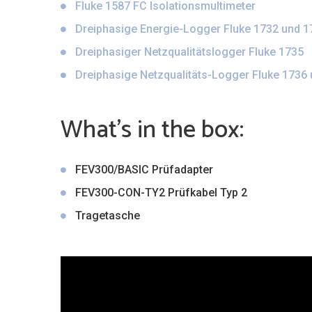
Fluke 1587 FC Isolationsmultimeter
Dreiphasige Energie-Logger Fluke 1732 und 1
Dreiphasiger Netzqualitätslogger Fluke 1735
Dreiphasige Netzqualitäts-Logger Fluke 1736
What’s in the box:
FEV300/BASIC Prüfadapter
FEV300-CON-TY2 Prüfkabel Typ 2
Tragetasche