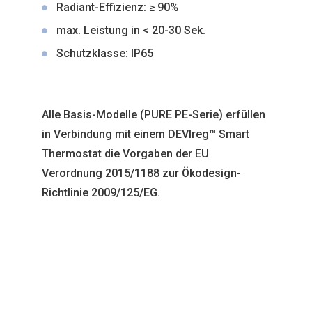
Richtlinie 2009/125/EG.
Bitte beziehen Sie stets die folgenden
Punkte in Ihre Planungen mit ein:
Beachten Sie unbedingt, dass die beste
Performance grundsätzlich von den
unterschiedlichsten Faktoren abhängt.
Hierzu gehören:
Installationsumgebung (innen oder
außen, geschlossen oder offen,
windanfällig oder geschützt)
Installationshöhe (1,80–2,50 m)
Abstrahlwinkel