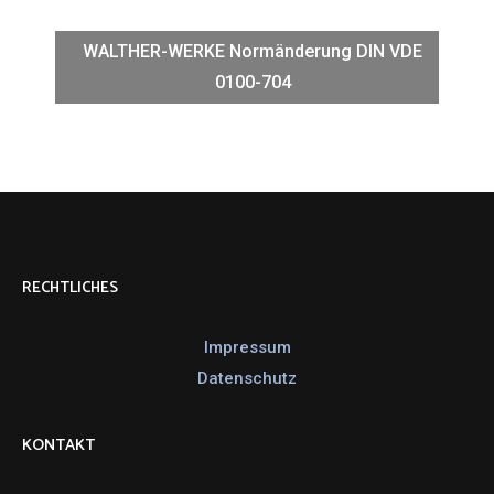
KONTAKT
Schreiben Sie uns
0421 - 8786991
ANSCHRIFT
Mike Klaiber GmbH
Carl-Benz-Straße 11
28816 Stuhr