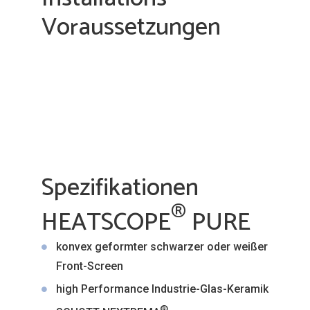
Spezifikationen
®
HEATSCOPE
PURE
konvex geformter schwarzer oder weißer
Front-Screen
high Performance Industrie-Glas-Keramik
®
SCHOTT NEXTREMA
schwarz oder weiß beschichteter
Aluminium-Korpus
energie-effiziente Doppel-Carbon-
Heizelemente direkt hinter der gewölbten
Glas-Front
patentiertes Reflektor-Heiz-System mit
hinterlüfteter Rückseite
sichtbares Licht: < 300 Lumen