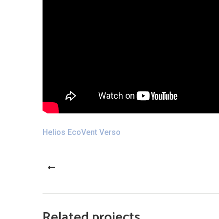
Helios EcoVent Verso
PREV
Related projects