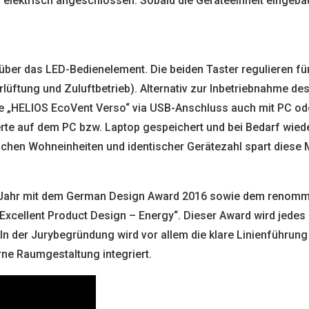
 elektrisch angeschlossen. Sobald die Geräteeinheit eingeba
 über das LED-Bedienelement. Die beiden Taster regulieren fü
ftung und Zuluftbetrieb). Alternativ zur Inbetriebnahme des
e „HELIOS EcoVent Verso“ via USB-Anschluss auch mit PC ode
erte auf dem PC bzw. Laptop gespeichert und bei Bedarf wied
chen Wohneinheiten und identischer Gerätezahl spart diese Mö
 Jahr mit dem German Design Award 2016 sowie dem renommi
„Excellent Product Design – Energy“. Dieser Award wird jede
 In der Jurybegründung wird vor allem die klare Linienführun
rne Raumgestaltung integriert.