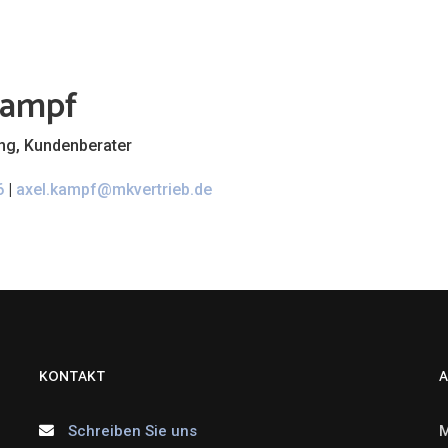
Kampf
ung, Kundenberater
6
|
axel.kampf@mkvertrieb.de
KONTAKT
A
Schreiben Sie uns
M