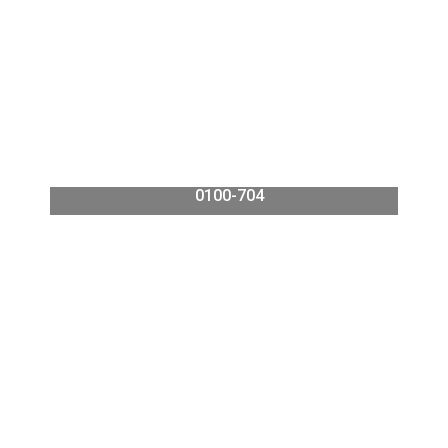
WALTHER-WERKE Normänderung DIN VDE
0100-704