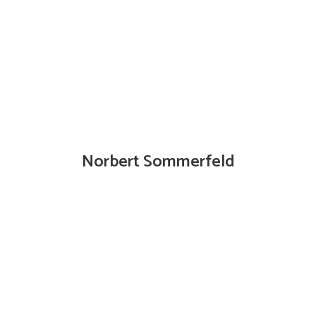
Norbert Sommerfeld
Innendienst 0421/8786991 | sommerfeld@mike-
klaiber.de | 0173/6266281