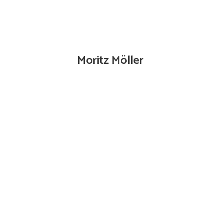
Moritz Möller
Kundenberater 0176/16118888 |
moritz.moeller@mkvertrieb.de