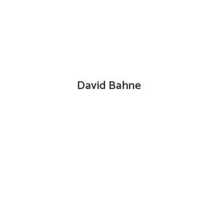
David Bahne
Technischer Außendienst 0173/6052014 |
david.bahne@mkvertrieb.de