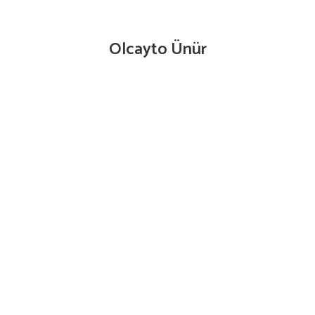
Olcayto Ünür
Technischer Außendienst 0173/6266282 |
olcayto.uenuer@mkvertrieb.de