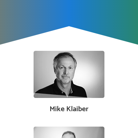
Mike Klaiber
Geschäftsleitung, Kundenberater 0173/6052458 |
mike.klaiber@mkvertrieb.de